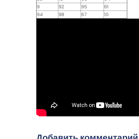
9
92
95
61
94
98
67
10
Добавить комментарий