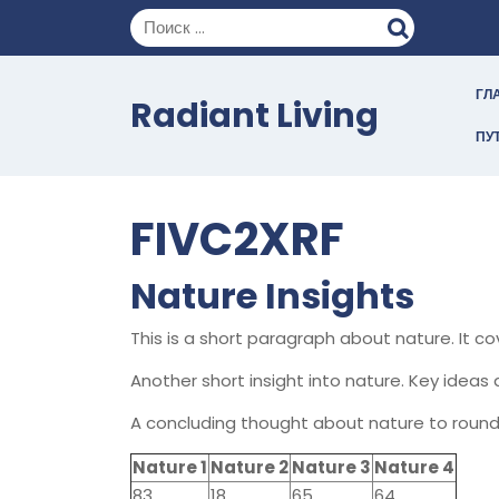
Перейти
к
содержимому
ГЛ
Radiant Living
ПУ
FIVC2XRF
Nature Insights
This is a short paragraph about nature. It c
Another short insight into nature. Key ideas 
A concluding thought about nature to round
Nature 1
Nature 2
Nature 3
Nature 4
83
18
65
64