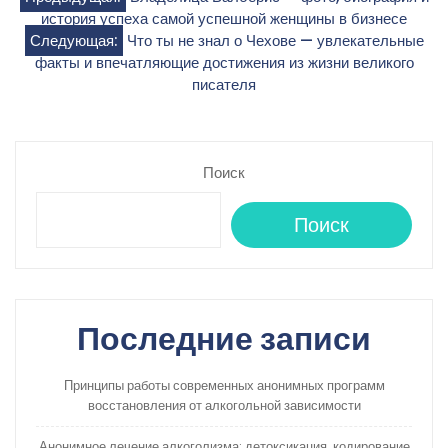
Навигация
история успеха самой успешной женщины в бизнесе
по
Следующая:
Что ты не знал о Чехове — увлекательные
факты и впечатляющие достижения из жизни великого
записям
писателя
Поиск
Поиск
Последние записи
Принципы работы современных анонимных программ
восстановления от алкогольной зависимости
Анонимное лечение алкоголизма: детоксикация, кодирование