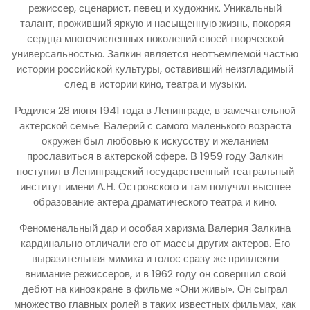
режиссер, сценарист, певец и художник. Уникальный
талант, проживший яркую и насыщенную жизнь, покоряя
сердца многочисленных поколений своей творческой
универсальностью. Залкин является неотъемлемой частью
истории российской культуры, оставивший неизгладимый
след в истории кино, театра и музыки.
Родился 28 июня 1941 года в Ленинграде, в замечательной
актерской семье. Валерий с самого маленького возраста
окружен был любовью к искусству и желанием
прославиться в актерской сфере. В 1959 году Залкин
поступил в Ленинградский государственный театральный
институт имени А.Н. Островского и там получил высшее
образование актера драматического театра и кино.
Феноменальный дар и особая харизма Валерия Залкина
кардинально отличали его от массы других актеров. Его
выразительная мимика и голос сразу же привлекли
внимание режиссеров, и в 1962 году он совершил свой
дебют на киноэкране в фильме «Они живы». Он сыграл
множество главных ролей в таких известных фильмах, как