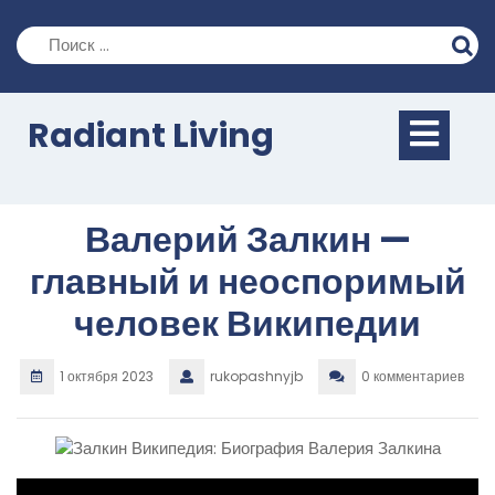
Перейти
к
содержимому
Кно
Radiant Living
Отк
Валерий Залкин —
главный и неоспоримый
человек Википедии
1 октября 2023
rukopashnyjb
0 комментариев