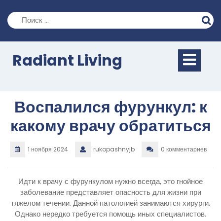
Перейти
к
содержимому
Кно
Radiant Living
Отк
Воспалился фурункул: к
какому врачу обратиться
1 ноября 2024
rukopashnyjb
0 комментариев
Идти к врачу с фурункулом нужно всегда, это гнойное
заболевание представляет опасность для жизни при
тяжелом течении. Данной патологией занимаются хирурги.
Однако нередко требуется помощь иных специалистов.