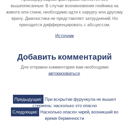
вышеописанные. В случае возникновения гнойника на
животе или спине, необходимо идти к хирургу или другому
врачу. Диагностика не представляет затруднений. Но
приходится дифференцировать с абсцессом.
Источник
Добавить комментарий
Для отправки комментария вам необходимо
авторизоваться
.
Навигация
Предыдущая:
При вскрытии фурункула не вышел
стержень: насколько это опасно
по
Следующая:
Насколько опасен чирей, возникший во
время берменности
записям