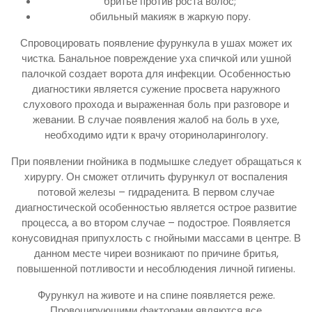
бритье против роста волос;
обильный макияж в жаркую пору.
Спровоцировать появление фурункула в ушах может их
чистка. Банальное повреждение уха спичкой или ушной
палочкой создает ворота для инфекции. Особенностью
диагностики является сужение просвета наружного
слухового прохода и выраженная боль при разговоре и
жевании. В случае появления жалоб на боль в ухе,
необходимо идти к врачу оториноларингологу.
При появлении гнойника в подмышке следует обращаться к
хирургу. Он сможет отличить фурункул от воспаления
потовой железы – гидраденита. В первом случае
диагностической особенностью является острое развитие
процесса, а во втором случае – подострое. Появляется
конусовидная припухлость с гнойными массами в центре. В
данном месте чиреи возникают по причине бритья,
повышенной потливости и несоблюдения личной гигиены.
Фурункул на животе и на спине появляется реже.
Провоцирующими факторами являются все