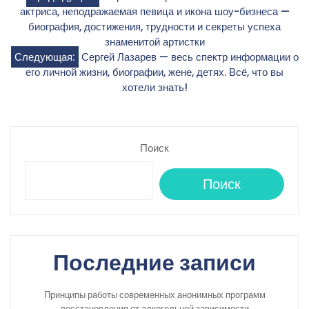
Навигация
актриса, неподражаемая певица и икона шоу-бизнеса —
по
биография, достижения, трудности и секреты успеха
знаменитой артистки
записям
Следующая:
Сергей Лазарев — весь спектр информации о
его личной жизни, биографии, жене, детях. Всё, что вы
хотели знать!
Поиск
Поиск
Последние записи
Принципы работы современных анонимных программ
восстановления от алкогольной зависимости