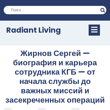
Перейти
к
содержимому
Кно
Radiant Living
Отк
Жирнов Сергей —
биография и карьера
сотрудника КГБ — от
начала службы до
важных миссий и
засекреченных операций