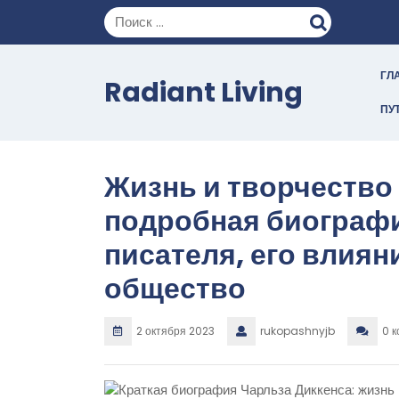
Перейти
к
содержимому
ГЛ
Radiant Living
ПУ
Жизнь и творчество
подробная биографи
писателя, его влиян
общество
2 октября 2023
rukopashnyjb
0 