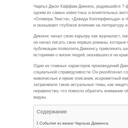
Чарльз Джон Хаффам Диккенс, родившийся 7 фе
одним из самых известных и влиятельных англи
«Оливера Твиста», «Дэвида Копперфильда» и 
и оказывают глубокое влияние на литературу 
Диккенс начал свою карьеру как журналист, пи
он начал писать свои первые романы, которые
публикации позволила Диккенсу привлекать 
историями о жизни людей, оказавшихся на кра
Один из главных характеров произведений Дикк
социальной справедливости. Он разоблачал с
живописные и яркие описания, искрометный юмо
затрагивали такие актуальные темы, как нищет
неравенство, что помогло обратить внимание о
видны.
Содержание
События из жизни Чарльза Диккенса