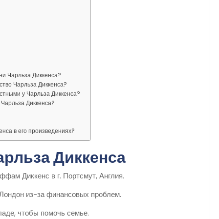
ни Чарльза Диккенса?
ство Чарльза Диккенса?
стными у Чарльза Диккенса?
 Чарльза Диккенса?
енса в его произведениях?
арльза Диккенса
фам Диккенс в г. Портсмут, Англия.
Лондон из-за финансовых проблем.
ладе, чтобы помочь семье.