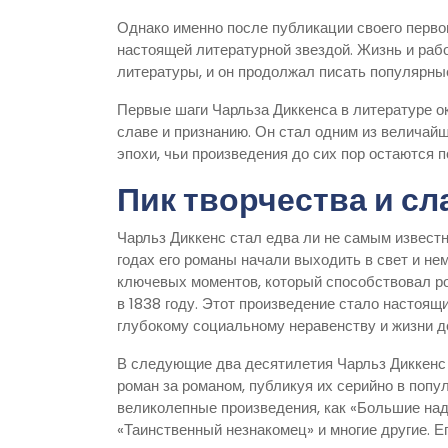
Однако именно после публикации своего первог
настоящей литературной звездой. Жизнь и раб
литературы, и он продолжал писать популярны
Первые шаги Чарльза Диккенса в литературе о
славе и признанию. Он стал одним из величай
эпохи, чьи произведения до сих пор остаются
Пик творчества и сл
Чарльз Диккенс стал едва ли не самым извест
годах его романы начали выходить в свет и не
ключевых моментов, который способствовал ро
в 1838 году. Этот произведение стало настоящ
глубокому социальному неравенству и жизни де
В следующие два десятилетия Чарльз Диккенс 
роман за романом, публикуя их серийно в поп
великолепные произведения, как «Большие над
«Таинственный незнакомец» и многие другие. 