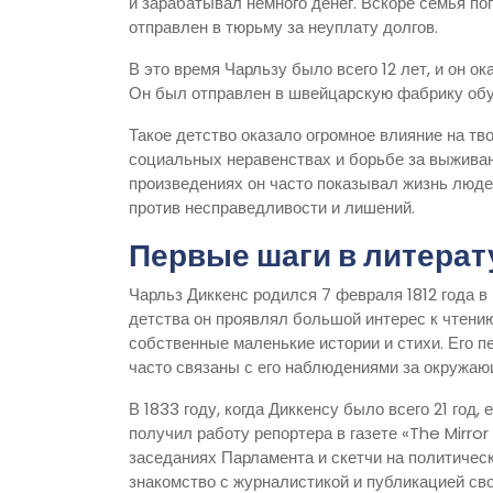
и зарабатывал немного денег. Вскоре семья п
отправлен в тюрьму за неуплату долгов.
В это время Чарльзу было всего 12 лет, и он 
Он был отправлен в швейцарскую фабрику обуви
Такое детство оказало огромное влияние на тв
социальных неравенствах и борьбе за выживан
произведениях он часто показывал жизнь люде
против несправедливости и лишений.
Первые шаги в литерат
Чарльз Диккенс родился 7 февраля 1812 года в
детства он проявлял большой интерес к чтению
собственные маленькие истории и стихи. Его 
часто связаны с его наблюдениями за окружа
В 1833 году, когда Диккенсу было всего 21 год,
получил работу репортера в газете «The Mirror
заседаниях Парламента и скетчи на политичес
знакомство с журналистикой и публикацией сво