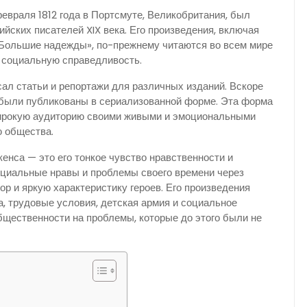
враля 1812 года в Портсмуте, Великобритания, был
йских писателей XIX века. Его произведения, включая
«Большие надежды», по-прежнему читаются во всем мире
и социальную справедливость.
сал статьи и репортажи для различных изданий. Вскоре
 были публикованы в сериализованной форме. Эта форма
широкую аудиторию своими живыми и эмоциональными
ю общества.
енса — это его тонкое чувство нравственности и
оциальные нравы и проблемы своего времени через
р и яркую характеристику героев. Его произведения
а, трудовые условия, детская армия и социальное
бщественности на проблемы, которые до этого были не