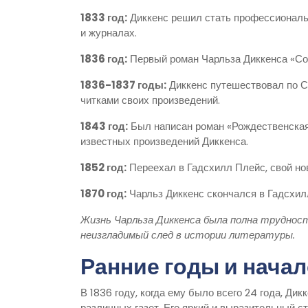
1833 год:
Диккенс решил стать профессиональн
и журналах.
1836 год:
Первый роман Чарльза Диккенса «Со
1836-1837 годы:
Диккенс путешествовал по С
читками своих произведений.
1843 год:
Был написан роман «Рождественская 
известных произведений Диккенса.
1852 год:
Переехал в Гадсхилл Плейс, свой но
1870 год:
Чарльз Диккенс скончался в Гадсхилл
Жизнь Чарльза Диккенса была полна трудност
неизгладимый след в истории литературы.
Ранние годы и нача
В 1836 году, когда ему было всего 24 года, Ди
различных газет. Его яркий и выразительный с