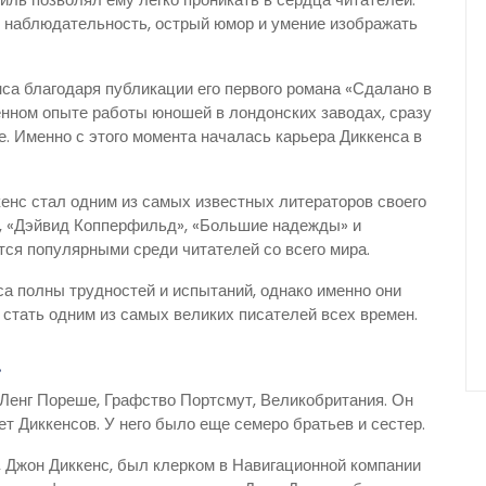
 наблюдательность, острый юмор и умение изображать
нса благодаря публикации его первого романа «Сдалано в
енном опыте работы юношей в лондонских заводах, сразу
. Именно с этого момента началась карьера Диккенса в
кенс стал одним из самых известных литераторов своего
т», «Дэйвид Копперфильд», «Большие надежды» и
тся популярными среди читателей со всего мира.
са полны трудностей и испытаний, однако именно они
 стать одним из самых великих писателей всех времен.
а
 Ленг Пореше, Графство Портсмут, Великобритания. Он
т Диккенсов. У него было еще семеро братьев и сестер.
, Джон Диккенс, был клерком в Навигационной компании