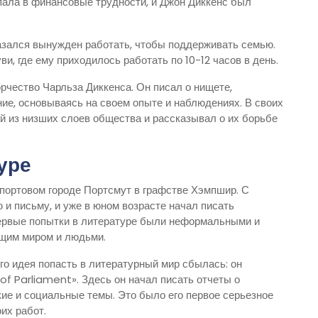
опала в финансовые трудности, и Джон Диккенс был
оказался вынужден работать, чтобы поддерживать семью.
, где ему приходилось работать по 10-12 часов в день.
орчество Чарльза Диккенса. Он писал о нищете,
ие, основываясь на своем опыте и наблюдениях. В своих
й из низших слоев общества и рассказывал о их борьбе
уре
 портовом городе Портсмут в графстве Хэмпшир. С
 и письму, и уже в юном возрасте начал писать
первые попытки в литературе были неформальными и
ющим миром и людьми.
 его идея попасть в литературный мир сбылась: он
 of Parliament». Здесь он начал писать отчеты о
кие и социальные темы. Это было его первое серьезное
их работ.