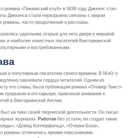
о романа «Пиквикский клуб» в 1836 году Диккенс стал
оты Диккенса стали неразрывно связаны с миром
е романы, часто продолжения и рассказы.
казались удачными, открыв для него двери к мировой
ших и наиболее известных писателей Викторианской
 популярными и востребованными.
ава
ным и популярным писателем своего времени. В 1840-х
медленно завоевали сердца читателей. Одним из
сту его славы, была публикация романа «Оливер Твист»
им прорывом в его карьере, привлекая внимание к
тей в Викторианской Англии.
был на пике своей творческой деятельности. Он писал
улярных журналах.
Работая
без устали, он создал такие
ежды», «Дэвид Копперфильд», «Очерки Боза»,
Его романы отличались яркими персонажами,