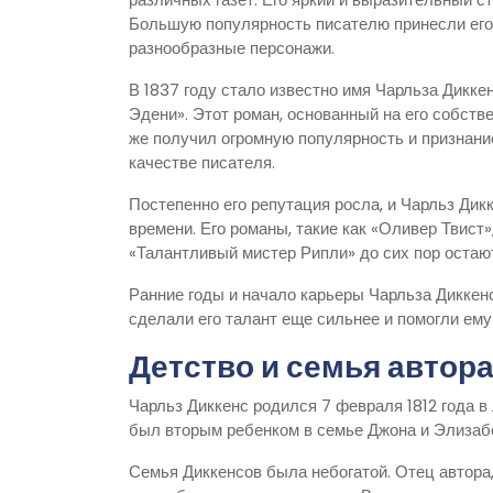
Большую популярность писателю принесли его
разнообразные персонажи.
В 1837 году стало известно имя Чарльза Дикке
Эдени». Этот роман, основанный на его собств
же получил огромную популярность и признание
качестве писателя.
Постепенно его репутация росла, и Чарльз Дик
времени. Его романы, такие как «Оливер Твис
«Талантливый мистер Рипли» до сих пор остаю
Ранние годы и начало карьеры Чарльза Диккен
сделали его талант еще сильнее и помогли ему
Детство и семья автор
Чарльз Диккенс родился 7 февраля 1812 года в
был вторым ребенком в семье Джона и Элизабе
Семья Диккенсов была небогатой. Отец автора