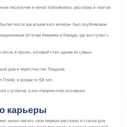
ым писателем и начал публиковать рассказы в газетах
бытия после васильевского вечера» был опубликован.
оединенным Штатам Америки и Канаде, где выступал с
песнь в прозе», который стал одним из самых
вый дом в окрестностях Лондона.
 Плейс в возрасте 58 лет.
ей и успехов, а его творчество оставило
ло карьеры
ккенс начал писать свои первые рассказы и статьи для
тиль позволял ему легко проникать в сердца читателей.