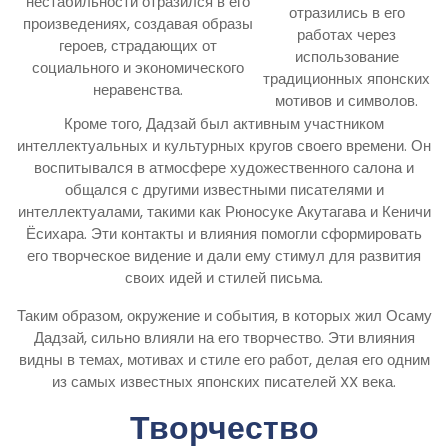
нестабильности отразился в его
отразились в его
произведениях, создавая образы
работах через
героев, страдающих от
использование
социального и экономического
традиционных японских
неравенства.
мотивов и символов.
Кроме того, Дадзай был активным участником
интеллектуальных и культурных кругов своего времени. Он
воспитывался в атмосфере художественного салона и
общался с другими известными писателями и
интеллектуалами, такими как Рюносуке Акутагава и Кеничи
Ёсихара. Эти контакты и влияния помогли сформировать
его творческое видение и дали ему стимул для развития
своих идей и стилей письма.
Таким образом, окружение и события, в которых жил Осаму
Дадзай, сильно влияли на его творчество. Эти влияния
видны в темах, мотивах и стиле его работ, делая его одним
из самых известных японских писателей XX века.
Творчество