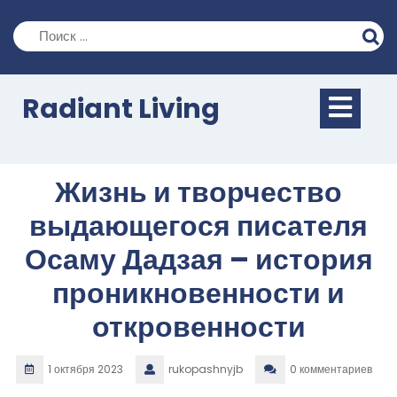
Перейти
к
содержимому
Кно
Radiant Living
Отк
Жизнь и творчество
выдающегося писателя
Осаму Дадзая – история
проникновенности и
откровенности
1 октября 2023
rukopashnyjb
0 комментариев