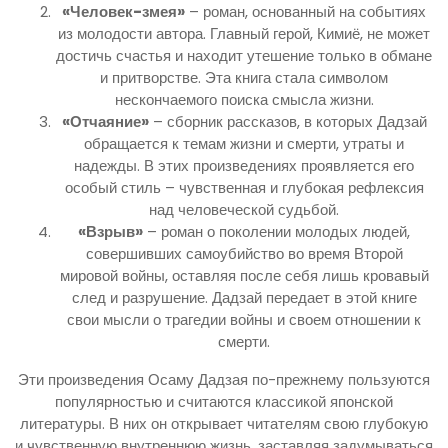
«Человек-змея»
– роман, основанный на событиях
из молодости автора. Главный герой, Кимиё, не может
достичь счастья и находит утешение только в обмане
и притворстве. Эта книга стала символом
нескончаемого поиска смысла жизни.
«Отчаяние»
– сборник рассказов, в которых Дадзай
обращается к темам жизни и смерти, утраты и
надежды. В этих произведениях проявляется его
особый стиль – чувственная и глубокая рефлексия
над человеческой судьбой.
«Взрыв»
– роман о поколении молодых людей,
совершивших самоубийство во время Второй
мировой войны, оставляя после себя лишь кровавый
след и разрушение. Дадзай передает в этой книге
свои мысли о трагедии войны и своем отношении к
смерти.
Эти произведения Осаму Дадзая по-прежнему пользуются
популярностью и считаются классикой японской
литературы. В них он открывает читателям свою глубокую
и чувственную внутреннюю жизнь, заставляя задумываться