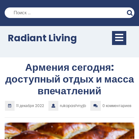
Перейти
к
содержимому
Кно
Radiant Living
Отк
Армения сегодня:
доступный отдых и масса
впечатлений
11 декабря 2022
rukopashnyjb
0 комментариев