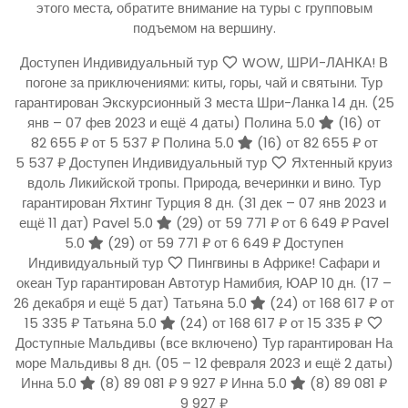
этого места, обратите внимание на туры с групповым
подъемом на вершину.
Доступен Индивидуальный тур
WOW, ШРИ-ЛАНКА! В
погоне за приключениями: киты, горы, чай и святыни. Тур
гарантирован Экскурсионный 3 места Шри-Ланка
14 дн.
(25
янв – 07 фев 2023 и ещё 4 даты)
Полина 5.0
(16)
от
82 655 ₽
от 5 537 ₽
Полина 5.0
(16)
от 82 655 ₽
от
5 537 ₽
Доступен Индивидуальный тур
Яхтенный круиз
вдоль Ликийской тропы. Природа, вечеринки и вино. Тур
гарантирован Яхтинг Турция
8 дн.
(31 дек – 07 янв 2023 и
ещё 11 дат)
Pavel 5.0
(29)
от 59 771 ₽
от 6 649 ₽
Pavel
5.0
(29)
от 59 771 ₽
от 6 649 ₽
Доступен
Индивидуальный тур
Пингвины в Африке! Сафари и
океан Тур гарантирован Автотур Намибия, ЮАР
10 дн.
(17 –
26 декабря и ещё 5 дат)
Татьяна 5.0
(24)
от 168 617 ₽
от
15 335 ₽
Татьяна 5.0
(24)
от 168 617 ₽
от 15 335 ₽
Доступные Мальдивы (все включено) Тур гарантирован На
море Мальдивы
8 дн.
(05 – 12 февраля 2023 и ещё 2 даты)
Инна 5.0
(8)
89 081 ₽
9 927 ₽
Инна 5.0
(8)
89 081 ₽
9 927 ₽