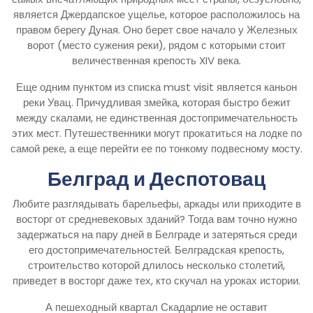
является Джердапское ущелье, которое расположилось на
правом берегу Дуная. Оно берет свое начало у Железных
ворот (место сужения реки), рядом с которыми стоит
величественная крепость XIV века.
Еще одним пунктом из списка must visit является каньон
реки Увац. Причудливая змейка, которая быстро бежит
между скалами, не единственная достопримечательность
этих мест. Путешественники могут прокатиться на лодке по
самой реке, а еще перейти ее по тонкому подвесному мосту.
Белград и Деспотовац
Любите разглядывать барельефы, аркады или приходите в
восторг от средневековых зданий? Тогда вам точно нужно
задержаться на пару дней в Белграде и затеряться среди
его достопримечательностей. Белградская крепость,
строительство которой длилось несколько столетий,
приведет в восторг даже тех, кто скучал на уроках истории.
А пешеходный квартал Скадарлие не оставит