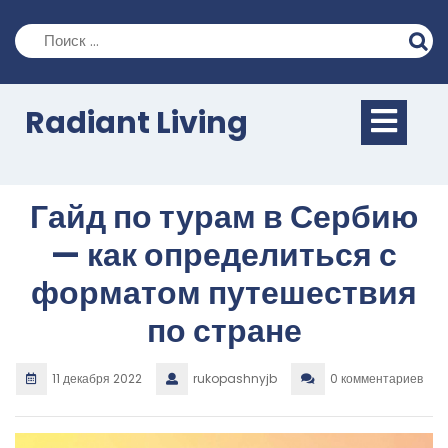
Перейти
к
содержимому
Кно
Radiant Living
Отк
Гайд по турам в Сербию
— как определиться с
форматом путешествия
по стране
11 декабря 2022
rukopashnyjb
0 комментариев