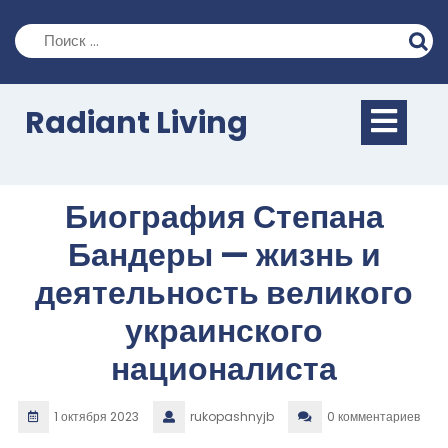
Перейти
к
содержимому
Кно
Radiant Living
Отк
Биография Степана
Бандеры — жизнь и
деятельность великого
украинского
националиста
1 октября 2023
rukopashnyjb
0 комментариев