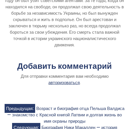
году он был убит советскими агентами. За те годы, когда он
находился на свободе, он продолжал свою деятельность в
борьбе за независимость Украины, но был вынужден
скрываться и жить в подполье. Он был арестован и
заключен в тюрьму несколько раз, но всегда продолжал
бороться за свои убеждения. Его смерть стала важной
точкой в истории украинского националистического
движения.
Добавить комментарий
Для отправки комментария вам необходимо
авторизоваться
.
Навигация
Предыдущая:
Возраст и биография отца Пельша Валдиса
— знакомство с Красной книгой Латвии и долгая жизнь во
по
имя охраны природы
Следующая:
Биография Ники Макаллен — история