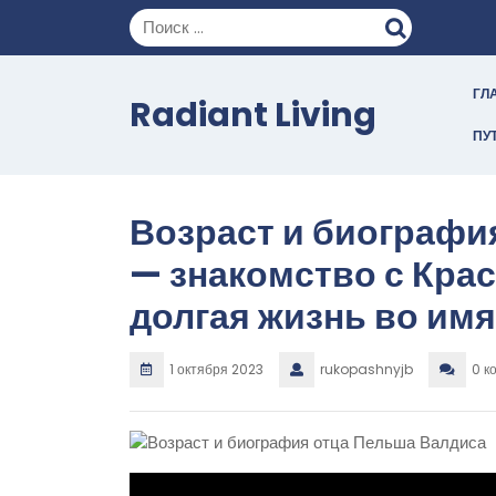
Перейти
к
содержимому
ГЛ
Radiant Living
ПУ
Возраст и биографи
— знакомство с Крас
долгая жизнь во им
1 октября 2023
rukopashnyjb
0 к