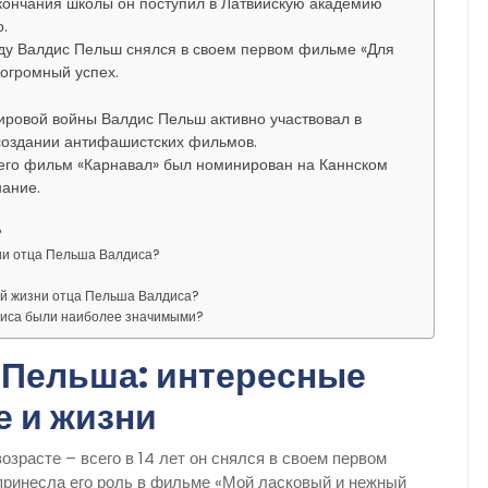
кончания школы он поступил в Латвийскую академию
о.
оду Валдис Пельш снялся в своем первом фильме «Для
 огромный успех.
мировой войны Валдис Пельш активно участвовал в
 создании антифашистских фильмов.
у его фильм «Карнавал» был номинирован на Каннском
нание.
?
ии отца Пельша Валдиса?
ей жизни отца Пельша Валдиса?
диса были наиболее значимыми?
 Пельша: интересные
е и жизни
озрасте – всего в 14 лет он снялся в своем первом
принесла его роль в фильме «Мой ласковый и нежный