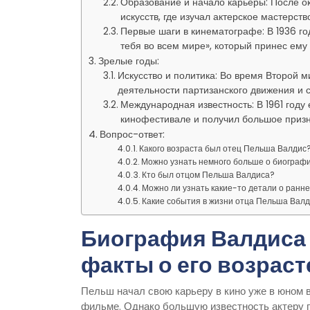
Образование и начало карьеры: После о
искусств, где изучал актерское мастерств
Первые шаги в кинематографе: В 1936 г
тебя во всем мире», который принес ему
Зрелые годы:
Искусство и политика: Во время Второй 
деятельности партизанского движения и
Международная известность: В 1961 год
кинофестивале и получил большое приз
Вопрос-ответ:
Какого возраста был отец Пельша Валдис
Можно узнать немного больше о биограф
Кто был отцом Пельша Валдиса?
Можно ли узнать какие-то детали о ранн
Какие события в жизни отца Пельша Вал
Биография Валдиса
факты о его возраст
Пельш начал свою карьеру в кино уже в юном в
фильме. Однако большую известность актеру 