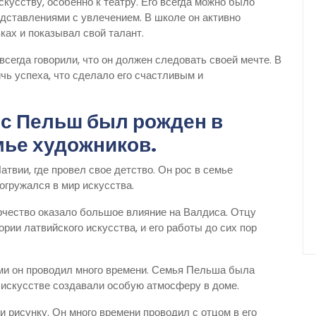
скусству, особенно к театру. Его всегда можно было
редставлениями с увлечением. В школе он активно
ках и показывал свой талант.
всегда говорили, что он должен следовать своей мечте. В
чь успеха, что сделало его счастливым и
ис Пельш был рожден в
емье художников.
твии, где провел свое детство. Он рос в семье
огружался в мир искусства.
орчество оказало большое влияние на Валдиса. Отцу
ии латвийского искусства, и его работы до сих пор
ыми он проводил много времени. Семья Пельша была
в искусстве создавали особую атмосферу в доме.
и рисунку. Он много времени проводил с отцом в его