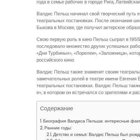
года в семье рабочих в городе Рига, Латвийска
Валдис Пельш начинал свой творческий путь е
театральных постановках. После окончания шк
Быкова в Москве, где получил актерское образ
Свою первую роль в кино Пельш сыграл в 195
последовало множество других успешных рабо
«Дни Турбиных», «Лорелеи», «Заложница», кото
российского кино.
Валдис Пельш также знаменит своим театраль
замечательных ролей в театре имени Евгения В
театральных постановках. Валдис Пельш также
е», в котором он встречался со зрителями и ра
Содержание
Биография Валдиса Пельша: интересные факты
Ранние годы:
Детство и семья: Валдис Пельш был рожде