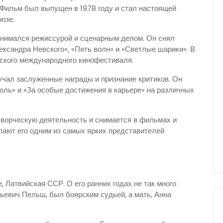
. Фильм был выпущен в 1978 году и стал настоящей
юзе.
анимался режиссурой и сценарным делом. Он снял
ксандра Невского», «Пять волн» и «Светлые шарики». В
ского международного кинофестиваля.
чал заслуженные награды и признание критиков. Он
ль» и «За особые достижения в карьере» на различных
ворческую деятельность и снимается в фильмах и
лают его одним из самых ярких представителей
, Латвийская ССР. О его ранних годах не так много
ильевич Пельш, был боярским судьей, а мать, Анна