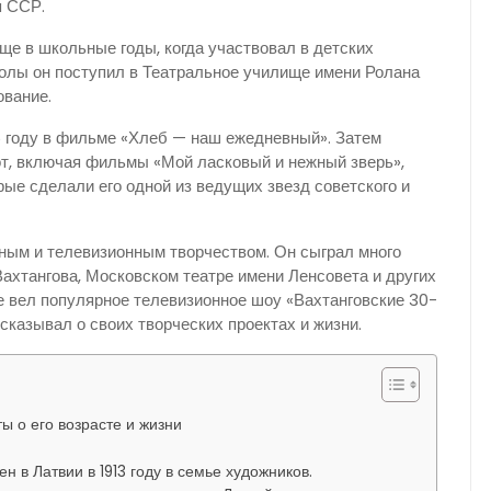
я ССР.
ще в школьные годы, когда участвовал в детских
олы он поступил в Театральное училище имени Ролана
ование.
5 году в фильме «Хлеб — наш ежедневный». Затем
т, включая фильмы «Мой ласковый и нежный зверь»,
рые сделали его одной из ведущих звезд советского и
ным и телевизионным творчеством. Он сыграл много
ахтангова, Московском театре имени Ленсовета и других
 вел популярное телевизионное шоу «Вахтанговские 30-
ссказывал о своих творческих проектах и жизни.
 о его возрасте и жизни
н в Латвии в 1913 году в семье художников.