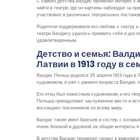
С самого детства Валдис проявлял интерес к и
найти в театре, где он картины наблюдал за п
участвовал в различных театральных постанов
Родители поддерживали его любовь к театру и 
театре Валдису удалось проявить себя и дости
удовлетворенным.
Детство и семья: Валд
Латвии в 1913 году в с
Валдис Пельш родился 25 апреля 1913 года в Ла
художников, и уже с раннего возраста Валдис п
Его отец был известным художником, и его тв
Пельша принадлежит заслуженное место в истор
восхищают поклонников по всему миру.
Валдис также имел братьев и сестер, с котор
очень близкой и дружной, их общие интересы 
В детстве Валдис проявлял талант к живописи 