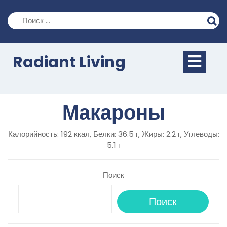
Перейти
к
содержимому
Кно
Radiant Living
Отк
Макароны
Калорийность: 192 ккал, Белки: 36.5 г, Жиры: 2.2 г, Углеводы:
5.1 г
Поиск
Поиск