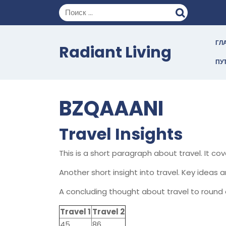
Перейти
к
содержимому
ГЛ
Radiant Living
ПУ
BZQAAANI
Travel Insights
This is a short paragraph about travel. It co
Another short insight into travel. Key ideas a
A concluding thought about travel to round 
Travel 1
Travel 2
45
86