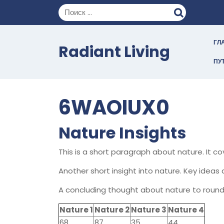
Перейти
к
содержимому
ГЛ
Radiant Living
ПУ
6WAOIUX0
Nature Insights
This is a short paragraph about nature. It c
Another short insight into nature. Key ideas 
A concluding thought about nature to round
Nature 1
Nature 2
Nature 3
Nature 4
68
87
35
44