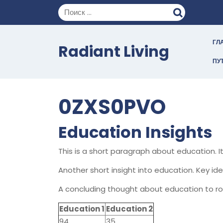
Перейти
к
содержимому
ГЛ
Radiant Living
ПУ
0ZXS0PVO
Education Insights
This is a short paragraph about education. 
Another short insight into education. Key ide
A concluding thought about education to ro
Education 1
Education 2
94
35