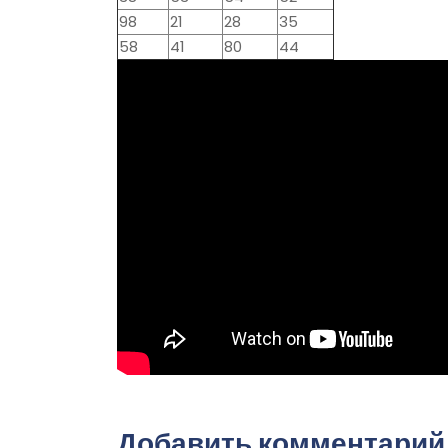
98
21
28
35
58
41
80
44
Добавить комментарий