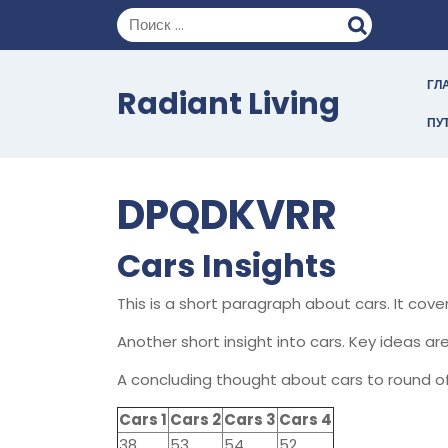
Перейти
к
содержимому
ГЛ
Radiant Living
ПУ
DPQDKVRR
Cars Insights
This is a short paragraph about cars. It cov
Another short insight into cars. Key ideas are
A concluding thought about cars to round of
Cars 1
Cars 2
Cars 3
Cars 4
38
53
54
52