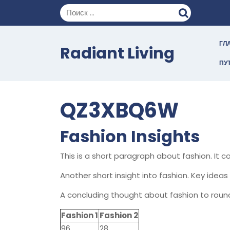
Перейти
к
содержимому
ГЛ
Radiant Living
ПУ
QZ3XBQ6W
Fashion Insights
This is a short paragraph about fashion. It 
Another short insight into fashion. Key ideas 
A concluding thought about fashion to round
Fashion 1
Fashion 2
96
28