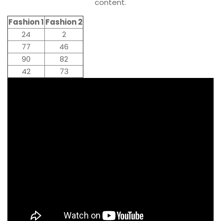
content.
Fashion 1
Fashion 2
24
2
77
46
90
82
42
73