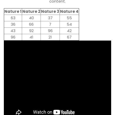
content.
Nature 1
Nature 2
Nature 3
Nature 4
63
40
37
55
36
66
7
54
43
92
96
42
96
41
21
67