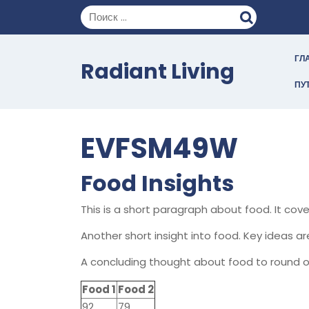
Перейти
к
содержимому
ГЛ
Radiant Living
ПУ
EVFSM49W
Food Insights
This is a short paragraph about food. It cov
Another short insight into food. Key ideas ar
A concluding thought about food to round o
Food 1
Food 2
92
79