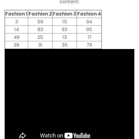
content.
Fashion 1
Fashion 2
Fashion 3
Fashion 4
3
59
15
94
14
83
93
95
49
25
13
71
39
31
35
79