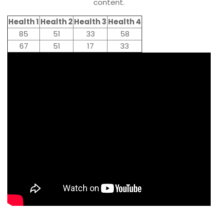
content.
Health 1
Health 2
Health 3
Health 4
85
51
33
58
67
51
17
33