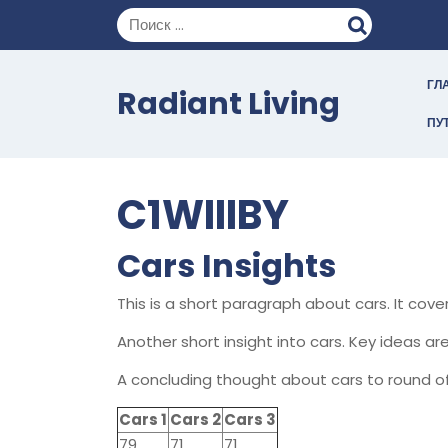
Перейти
к
содержимому
ГЛ
Radiant Living
ПУ
C1WIIIBY
Cars Insights
This is a short paragraph about cars. It cov
Another short insight into cars. Key ideas are
A concluding thought about cars to round of
Cars 1
Cars 2
Cars 3
79
71
71