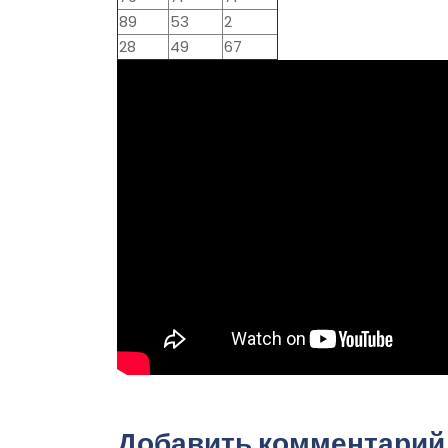
89
53
2
28
49
67
Добавить комментарий