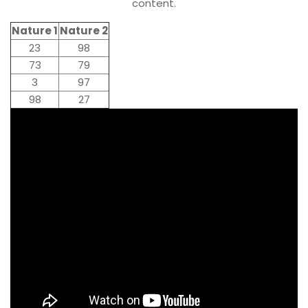
content.
Nature 1
Nature 2
23
98
73
79
3
97
98
27