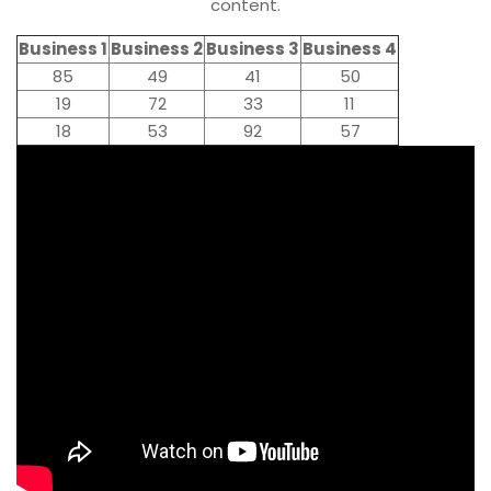
content.
Business 1
Business 2
Business 3
Business 4
85
49
41
50
19
72
33
11
18
53
92
57