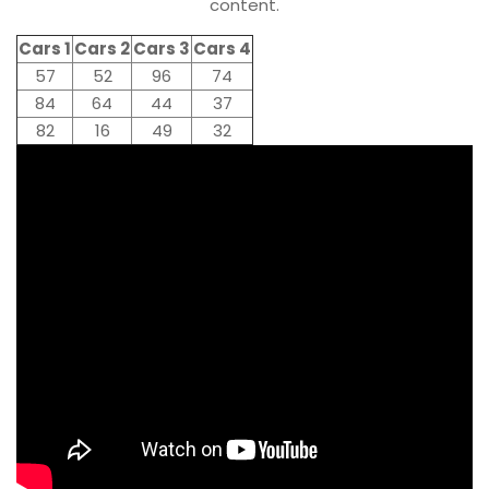
content.
Cars 1
Cars 2
Cars 3
Cars 4
57
52
96
74
84
64
44
37
82
16
49
32