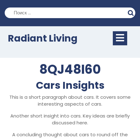
Перейти
к
содержимому
Кно
Radiant Living
Отк
8QJ48I60
Cars Insights
This is a short paragraph about cars. It covers some
interesting aspects of cars.
Another short insight into cars. Key ideas are briefly
discussed here.
A concluding thought about cars to round off the