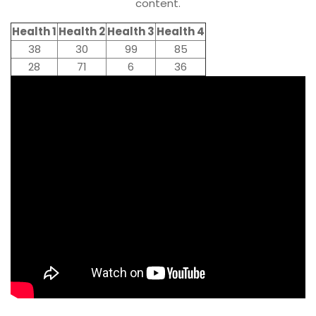
content.
Health 1
Health 2
Health 3
Health 4
38
30
99
85
28
71
6
36