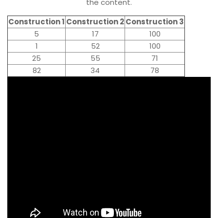
the content.
Construction 1
Construction 2
Construction 3
5
17
100
1
52
100
25
55
71
82
34
78