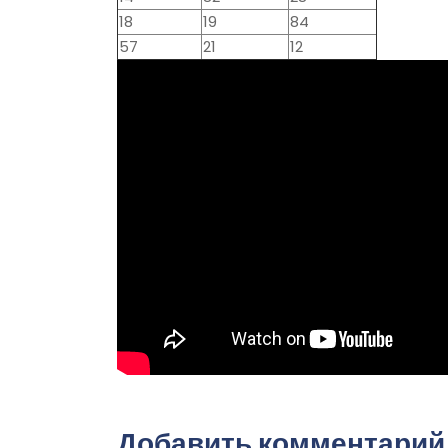
18
19
84
57
21
12
Добавить комментарий