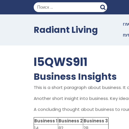
Перейти
к
содержимому
ГЛ
Radiant Living
ПУ
I5QWS9I1
Business Insights
This is a short paragraph about business. It
Another short insight into business. Key idea
A concluding thought about business to rou
Business 1
Business 2
Business 3
14
82
28