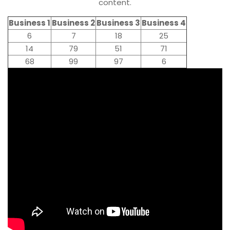
content.
Business 1
Business 2
Business 3
Business 4
6
7
18
25
14
79
51
71
68
99
97
6