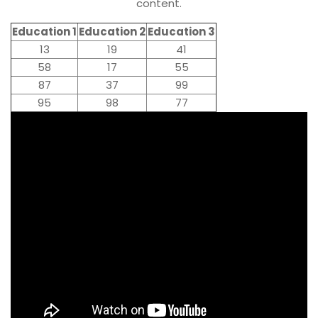
content.
Education 1
Education 2
Education 3
13
19
41
58
17
55
87
37
99
95
98
77