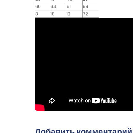
60
64
51
99
8
18
12
72
Добавить комментарий