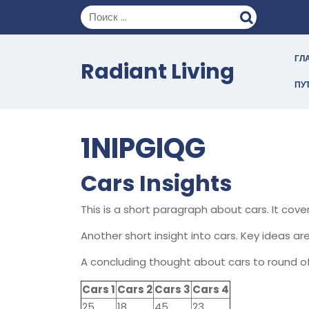
Перейти
к
содержимому
ГЛ
Radiant Living
ПУ
1NIPGIQG
Cars Insights
This is a short paragraph about cars. It cov
Another short insight into cars. Key ideas are
A concluding thought about cars to round of
Cars 1
Cars 2
Cars 3
Cars 4
25
18
45
23