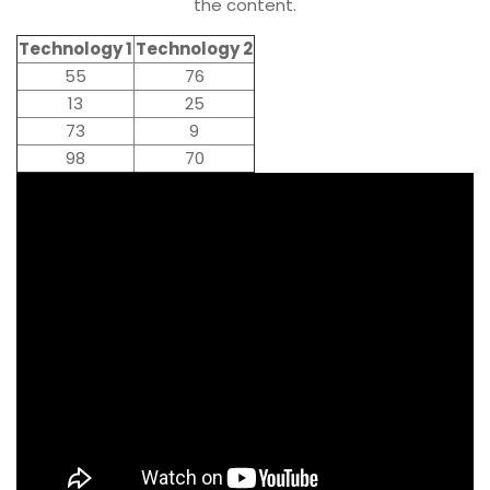
the content.
Technology 1
Technology 2
55
76
13
25
73
9
98
70