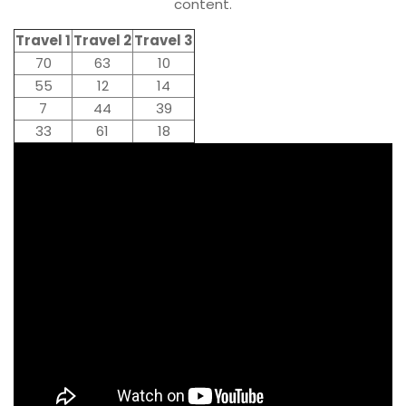
content.
Travel 1
Travel 2
Travel 3
70
63
10
55
12
14
7
44
39
33
61
18