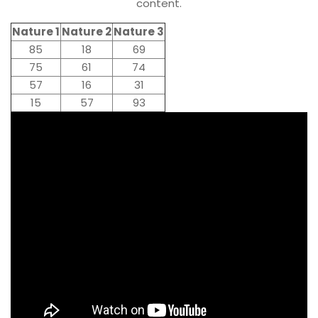
content.
Nature 1
Nature 2
Nature 3
85
18
69
75
61
74
57
16
31
15
57
93