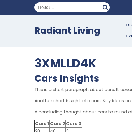
Перейти
к
содержимому
ГЛ
Radiant Living
ПУ
3XMLLD4K
Cars Insights
This is a short paragraph about cars. It cov
Another short insight into cars. Key ideas are
A concluding thought about cars to round of
Cars 1
Cars 2
Cars 3
28
40
3