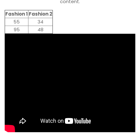
content.
Fashion 1
Fashion 2
55
34
95
48