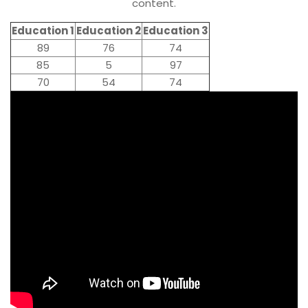
content.
Education 1
Education 2
Education 3
89
76
74
85
5
97
70
54
74