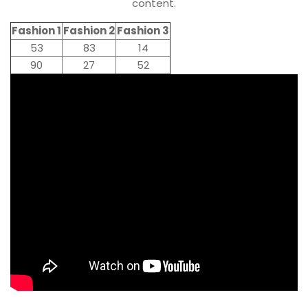
content.
Fashion 1
Fashion 2
Fashion 3
53
83
14
90
27
52