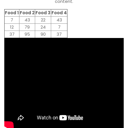
content.
Food 1
Food 2
Food 3
Food 4
7
43
22
43
12
79
24
7
37
95
90
37