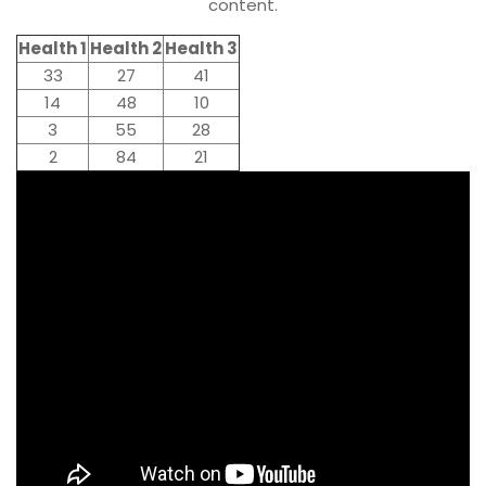
content.
Health 1
Health 2
Health 3
33
27
41
14
48
10
3
55
28
2
84
21